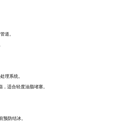
离管道。
。
水处理系统。
解油脂，适合轻度油脂堵塞。
提前预防结冰。