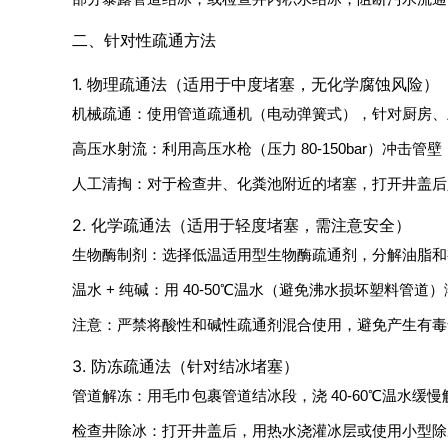
二、针对性疏通方法
1. 物理疏通法（适用于中度堵塞，无化学腐蚀风险）
机械疏通：使用管道疏通机（电动弹簧式），针对厨房、
高压水射流：利用高压水枪（压力 80-150bar）冲
人工清掏：对于检查井、化粪池附近的堵塞，打开井盖后
2. 化学疏通法（适用于轻度堵塞，需注意安全）
生物酶制剂：选择低温适用型生物酶疏通剂，分解油脂和
温水 + 纯碱：用 40-50℃温水（避免沸水损坏塑料管道
注意：严禁将酸性和碱性疏通剂混合使用，避免产生有毒
3. 防冻疏通法（针对结冰堵塞）
管道解冻：用毛巾包裹管道结冰段，浇 40-60℃温水
检查井除冰：打开井盖后，用热水浇灌冰层或使用小型除