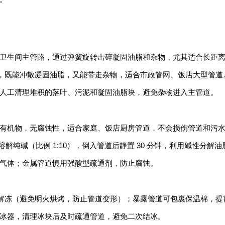
卫生间主管路，通过弹簧旋转击碎凝固油脂和杂物，尤其适合长距
击管壁，既能冲散凝固油脂，又能带走杂物，适合市政管网、饭店大型管道
人工清理堆积的落叶、污泥和凝固油脂块，避免杂物进入主管道。
有机物，无腐蚀性，适合家庭、饭店厨房管道，不会损伤管道和污
）溶解纯碱（比例 1:10），倒入管道后静置 30 分钟，利用碱性分
气体；金属管道慎用强酸型疏通剂，防止腐蚀。
缓慢解冻（避免明火烘烤，防止管道变形）；暴露管道可包裹保温棉，
冰器，清理冰块后及时疏通管道，避免二次结冰。