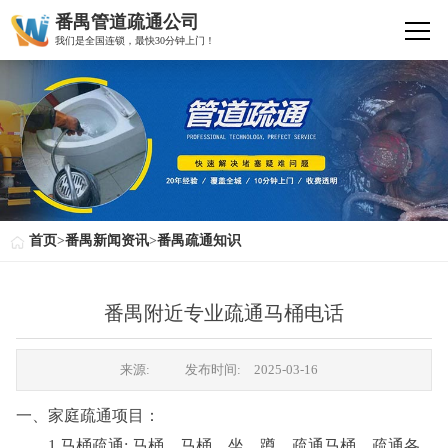
番禺管道疏通公司
我们是全国连锁，最快30分钟上门！
首页
>
番禺新闻资讯
>
番禺疏通知识
番禺附近专业疏通马桶电话
来源:
发布时间:
2025-03-16
一、家庭疏通项目：
1.马桶疏通: 马桶、马桶、坐、蹲、疏通马桶，疏通各