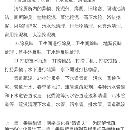
清除厕所内的异物、挖泥剂、蹲厕、旧堵塞、隔油池清
洁、厕所除臭、盆地挖泥、菜池挖泥、高压水轮、浴缸挖
泥、淋浴间挖泥、污水池清理、排泄物清理、化粪池清理、
家用挖泥机、大型挖泥机
10.除臭味：卫生间进行除臭，卫生间除味，地漏反味
处理，洗手池反味，下水道反味处理。
11.打捞技术服务：打捞物品，打捞手机，打捞戒指，
打捞异物，水下进行堵漏，水下通过打捞物品。
管道疏浚、24小时服务、下水道管道、污水、普通住
宅、管道污水、春季落地灯、难管道疏浚剂、各种污水管道
和下水道管道改造、化粪池等污水管道疏浚和清理、污水管
道等、疏浚清理下水道、水管、污水管、排水管、管道疏浚
上一篇：
番禺街道：网格员化身“清道夫”，为民解忧疏
通“堵心”化粪池
下一篇：
番禺肥皂掉到马桶里把马桶堵住了