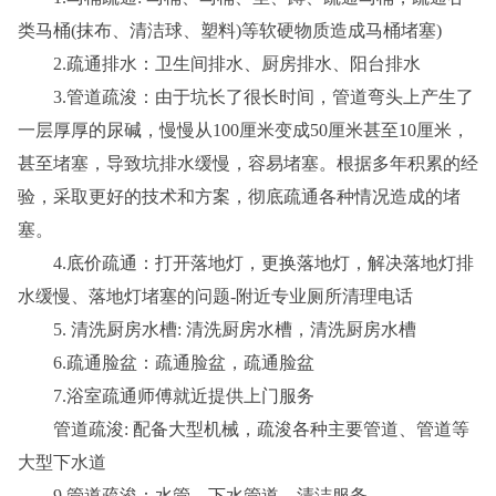
类马桶(抹布、清洁球、塑料)等软硬物质造成马桶堵塞)
2.疏通排水：卫生间排水、厨房排水、阳台排水
3.管道疏浚：由于坑长了很长时间，管道弯头上产生了
一层厚厚的尿碱，慢慢从100厘米变成50厘米甚至10厘米，
甚至堵塞，导致坑排水缓慢，容易堵塞。根据多年积累的经
验，采取更好的技术和方案，彻底疏通各种情况造成的堵
塞。
4.底价疏通：打开落地灯，更换落地灯，解决落地灯排
水缓慢、落地灯堵塞的问题-附近专业厕所清理电话
5. 清洗厨房水槽: 清洗厨房水槽，清洗厨房水槽
6.疏通脸盆：疏通脸盆，疏通脸盆
7.浴室疏通师傅就近提供上门服务
管道疏浚: 配备大型机械，疏浚各种主要管道、管道等
大型下水道
9.管道疏浚：水管、下水管道、清洁服务